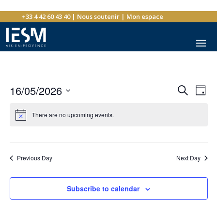
+33 4 42 60 43 40
|
Nous soutenir
|
Mon espace
Events
Eve
16/05/2026
Search
Day
Vie
Search
Select
Nav
and
There are no upcoming events.
date.
Views
Navigat
Previous Day
Next Day
Subscribe to calendar