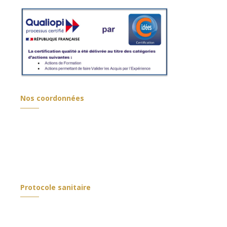
Nos coordonnées
380, Avenue W.A Mozart
13100 Aix-en-Provence
Tél :
+33(0)4.42.60.43.40
contact@iesm.fr
Protocole sanitaire
protocole sanitaire