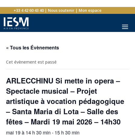
+33 4 42 60 43 40
|
Nous soutenir
|
Mon espace
« Tous les Évènements
Cet évènement est passé
ARLECCHINU Si mette in opera –
Spectacle musical – Projet
artistique à vocation pédagogique
– Santa Maria di Lota – Salle des
fêtes – Mardi 19 mai 2026 – 14h30
mai 19 à 14 h 30 min
-
15 h 30 min