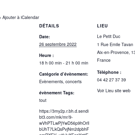
+ Ajouter à iCalendar
DÉTAILS
LIEU
Le Petit Duc
Date:
26 septembre 2022
1 Rue Emile Tavan
Aix-en-Provence
,
1
Heure :
France
18 h 00 min - 21 h 00 min
Téléphone :
Catégorie d’évènement:
04 42 27 37 39
Evènements, concerts
Voir Lieu site web
évènement Tags:
tout
https://3my2p.r.bh.d.sendi
bt3.com/mk/mr/9-
wVhPTLwPjYwD56p9hOrll
bUhT7LkQsPvjNm2dpbhF