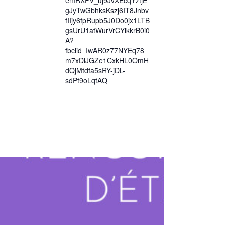
emRXFV_uj9JvXEcqYztjE
gJyTwGbhksKszj6IT8Jnbv
fIIjy6fpRupb5J0Do0jx1LTB
gsUrU1atWurVrCYlkkrB0i0
A?
fbclid=IwAR0z77NYEq78
m7xDlJGZe1CxkHL0OmH
dQjMtdfa5sRY-jDL-
sdPt9oLqtAQ