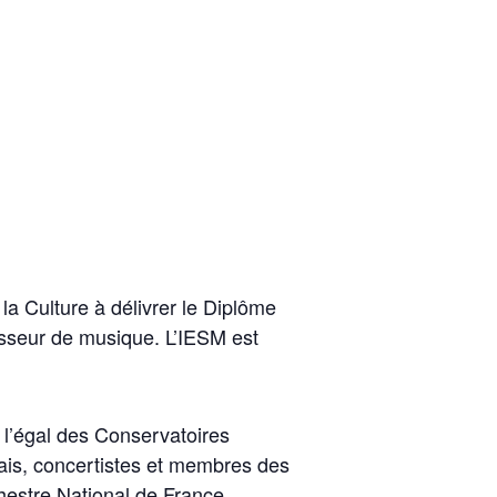
la Culture à délivrer le Diplôme
esseur de musique. L’IESM est
 l’égal des Conservatoires
çais, concertistes et membres des
hestre National de France,