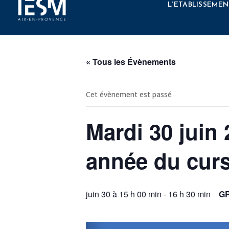
Élément de menu
L’ETABLISSEMEN
« Tous les Évènements
Cet évènement est passé
Mardi 30 juin
année du cur
juin 30 à 15 h 00 min
-
16 h 30 min
G