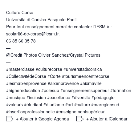
Culture Corse
Università di Corsica Pasquale Paoli
Pour tout renseignement merci de contacter l’IESM à :
scolarité-de-corse@iesm.fr.
06 85 60 35 78
—
@Credit Photos Olivier Sanchez/Crystal Pictures
—
#masterclasse
#culturecorse
#universitadicorsica
#CollectivitédeCorse
#Corte
#tourismeencentrecorse
#iesmaixenprovence
#aixenprovence
#aixmaville
#highereducation
#polesup
#enseignementsupérieur
#formation
#musique
#inclusion
#excellence
#diversité
#pédagogie
#valeurs
#étudiant
#étudiante
#art
#culture
#maregionsud
#insertionprofessionnelle
#enseignementsupérieur
+ Ajouter à Google Agenda
+ Ajouter à iCalendar