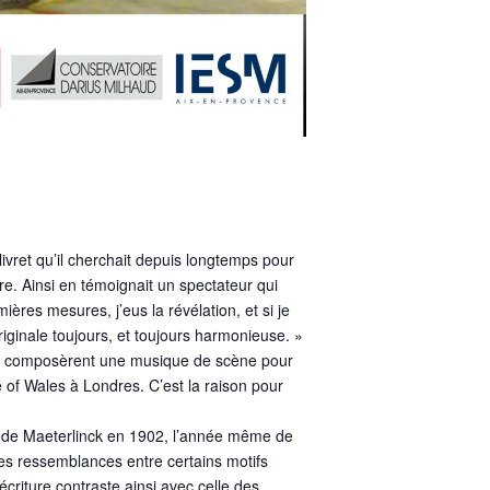
ivret qu’il cherchait depuis longtemps pour
re. Ainsi en témoignait un spectateur qui
ères mesures, j’eus la révélation, et si je
riginale toujours, et toujours harmonieuse. »
uré composèrent une musique de scène pour
ce of Wales à Londres. C’est la raison pour
e de Maeterlinck en 1902, l’année même de
ntes ressemblances entre certains motifs
criture contraste ainsi avec celle des