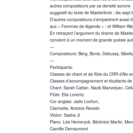
autres compositeurs par sa densité sonore. 
suggestif du texte de Maeterlinck : dix-sept
D’autres compositeurs s’emparèrent aussi du
aux « Femmes de légende » ; et William Wal
En retraçant l’argument du drame de Maeter
convient à un moment de grande poésie aut
—
Compositeurs: Berg, Bonis, Debussy, Sibeli
—
Participants:
Classes de chant et de flûte du CRR d’Aix-
Classes d’accompagnement et étudiants de
Chant: Sarah Cattan, Nazik Manvelyan, Célia
Flûte: Elia Lorentz
Cor anglais: Jade Lochun,
Clarinette: Antoine Revelin
Violon: Sasha Ji
Piano: Léa Hemeryck, Bérénice Martin, Mengya
Camille Demaumont