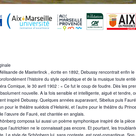
ginale
élisande de Maeterlinck , écrite en 1892, Debussy rencontrait enfin le l
ofondément l’histoire du style opératique et de la musique toute entiè
éra Comique, le 30 avril 1902 : « Ce fut le coup de foudre. Dès les premi
solument nouvelle. A la fois sensible et intelligente, aiguë et tendre, o
ement inspiré Debussy. Quelques années auparavant, Sibelius puis Fa
un pour le théâtre suédois d’Helsinki, et l’autre pour le théâtre du Prin
de l’œuvre de Fauré, est chantée en anglais.
Schönberg composa lui aussi un poème symphonique inspiré de la pièc
 que l’autrichien ne le connaissait pas encore. Et pourtant, les troubla
. Le style de Schönberg lui, sans conteste, est post-romantique. Son é