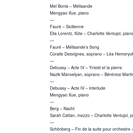
Mel Bonis – Mélisande
Mengyao Xue, piano
—
Fauré – Sicilienne
Elia Lorentz, flûte – Charlotte Ventujol, pian
—
Fauré – Mélisande’s Song
Coralie Desvignes, soprano – Léa Hemeryck
—
Debussy – Acte IV – Yniold et la pierre
Nazik Manvelyan, soprano – Bérénice Marti
—
Debussy – Acte IV – interlude
Mengyao Xue, piano
—
Berg – Nacht
Sarah Cattan, mezzo – Charlotte Ventujol, p
—
Schönberg – Fin de la suite pour orchestre 