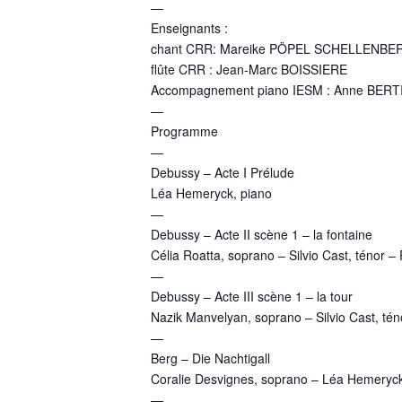
—
Enseignants :
chant CRR: Mareike PÖPEL SCHELLENBER
flûte CRR : Jean-Marc BOISSIERE
Accompagnement piano IESM : Anne BER
—
Programme
—
Debussy – Acte I Prélude
Léa Hemeryck, piano
—
Debussy – Acte II scène 1 – la fontaine
Célia Roatta, soprano – Silvio Cast, ténor – 
—
Debussy – Acte III scène 1 – la tour
Nazik Manvelyan, soprano – Silvio Cast, té
—
Berg – Die Nachtigall
Coralie Desvignes, soprano – Léa Hemeryck
—