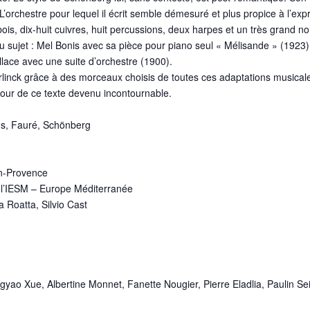
L’orchestre pour lequel il écrit semble démesuré et plus propice à l’e
 bois, dix-huit cuivres, huit percussions, deux harpes et un très grand 
 sujet : Mel Bonis avec sa pièce pour piano seul « Mélisande » (1923),
lace avec une suite d’orchestre (1900).
linck grâce à des morceaux choisis de toutes ces adaptations musicale
our de ce texte devenu incontournable.
us, Fauré, Schönberg
en-Provence
 l’IESM – Europe Méditerranée
 Roatta, Silvio Cast
o Xue, Albertine Monnet, Fanette Nougier, Pierre Eladlia, Paulin Seiler