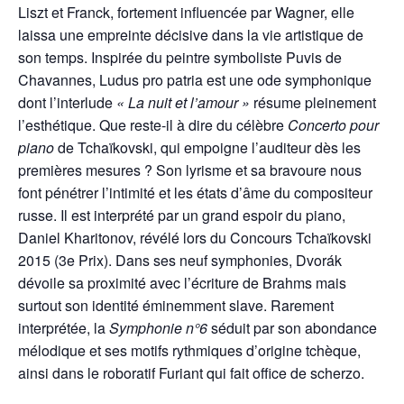
Liszt et Franck, fortement influencée par Wagner, elle
laissa une empreinte décisive dans la vie artistique de
son temps. Inspirée du peintre symboliste Puvis de
Chavannes, Ludus pro patria est une ode symphonique
dont l’interlude
« La nuit et l’amour »
résume pleinement
l’esthétique. Que reste-il à dire du célèbre
Concerto pour
piano
de Tchaïkovski, qui empoigne l’auditeur dès les
premières mesures ? Son lyrisme et sa bravoure nous
font pénétrer l’intimité et les états d’âme du compositeur
russe. Il est interprété par un grand espoir du piano,
Daniel Kharitonov, révélé lors du Concours Tchaïkovski
2015 (3e Prix). Dans ses neuf symphonies, Dvorák
dévoile sa proximité avec l’écriture de Brahms mais
surtout son identité éminemment slave. Rarement
interprétée, la
Symphonie n°6
séduit par son abondance
mélodique et ses motifs rythmiques d’origine tchèque,
ainsi dans le roboratif Furiant qui fait office de scherzo.