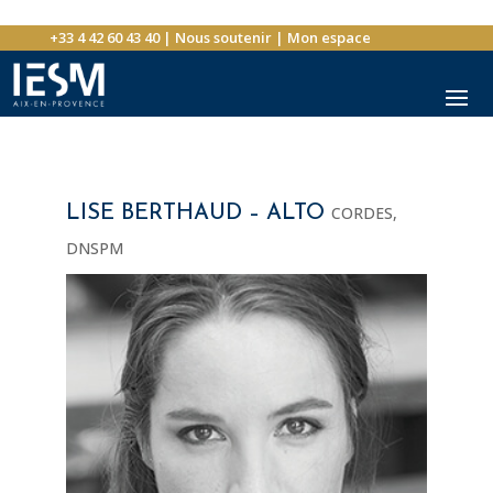
+33 4 42 60 43 40
|
Nous soutenir
|
Mon espace
LISE BERTHAUD – ALTO
CORDES
,
DNSPM