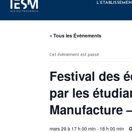
Élément de menu
L’ETABLISSEMEN
« Tous les Évènements
Cet évènement est passé
Festival des 
par les étudi
Manufacture 
mars 29 à 17 h 00 min
-
18 h 00 min
G