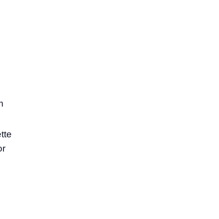
m
tte
or