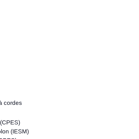
 à cordes
 (CPES)
olon (IESM)