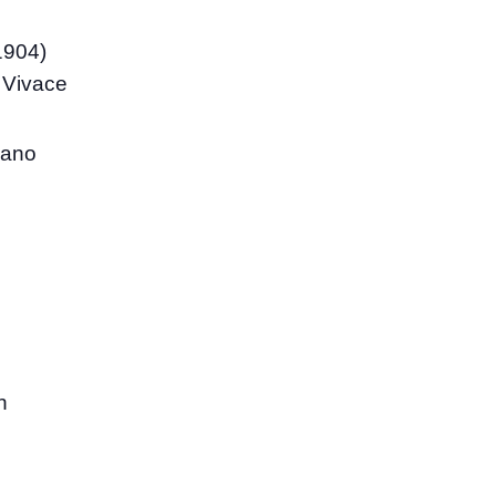
1904)
 Vivace
iano
n