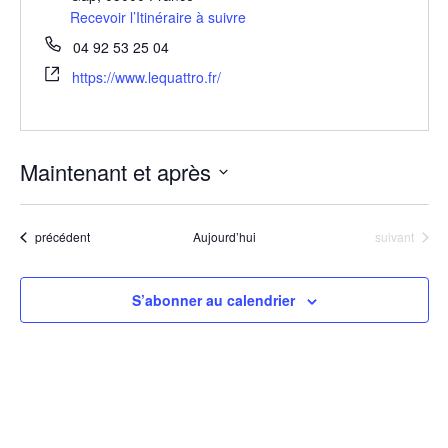
Recevoir l’Itinéraire à suivre
04 92 53 25 04
https://www.lequattro.fr/
Maintenant et après
Sélectionnez
une
Évènements
Évènements
précédent
Aujourd’hui
suivant
date.
S’abonner au calendrier