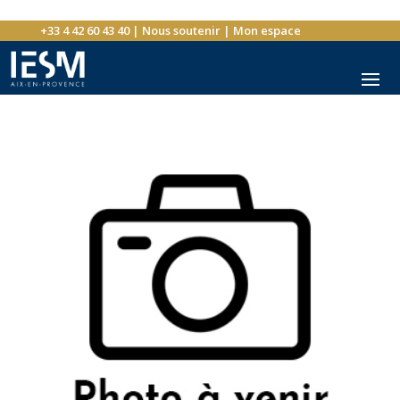
+33 4 42 60 43 40
|
Nous soutenir
|
Mon espace