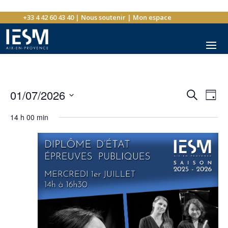
+33 4 42 60 43 40
|
Nous soutenir
|
Mon espace
Recher
Nav
01/07/2026
Recherche
Jour
de
et
Sélectionnez
vue
navigat
14 h 00 min
une
év
de
date.
vues
Évènem