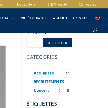
IONAL
VIE ÉTUDIANTE
AGENDA
CONTACT
rs
Nous soutenir
L’IESM recrute
Mon espace
IONAL
VIE ÉTUDIANTE
AGENDA
CONTACT
SEARCH
CATÉGORIES
Actualités
11
RECRUTEMENTS
Concert
0
2
ÉTIQUETTES