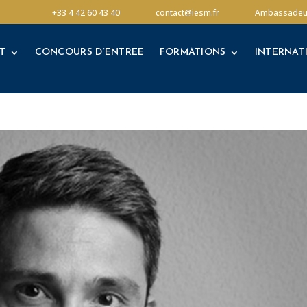
T
CONCOURS D’ENTREE
FORMATIONS
INTERNAT
+33 4 42 60 43 40
contact@iesm.fr
Ambassadeu
T
CONCOURS D’ENTREE
FORMATIONS
INTERNAT