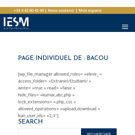
+33 4 42 60 43 40
|
Nous soutenir
|
Mon espace
PAGE INDIVIDUEL DE : BACOU
[wp_file_manager allowed_roles= »eleve_ »
access_folder= »Extranet/Etudiant/ »
write= »true » read= »faise »
hide_files= »kumar,abc.php »
lock_extensions= ».php,.css »
allowed_operations= »upload,download »
ban_user_ids= »2,3″]
SEARCH