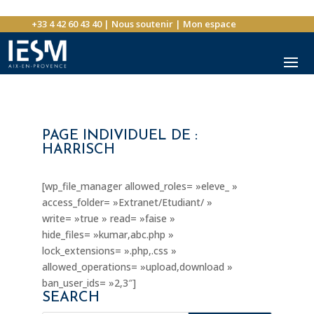
+33 4 42 60 43 40
|
Nous soutenir
|
Mon espace
PAGE INDIVIDUEL DE :
HARRISCH
[wp_file_manager allowed_roles= »eleve_ »
access_folder= »Extranet/Etudiant/ »
write= »true » read= »faise »
hide_files= »kumar,abc.php »
lock_extensions= ».php,.css »
allowed_operations= »upload,download »
ban_user_ids= »2,3″]
SEARCH