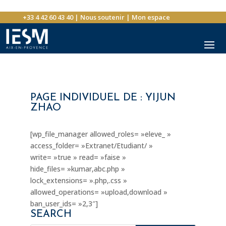
+33 4 42 60 43 40
|
Nous soutenir
|
Mon espace
PAGE INDIVIDUEL DE : YIJUN
ZHAO
[wp_file_manager allowed_roles= »eleve_ »
access_folder= »Extranet/Etudiant/ »
write= »true » read= »faise »
hide_files= »kumar,abc.php »
lock_extensions= ».php,.css »
allowed_operations= »upload,download »
ban_user_ids= »2,3″]
SEARCH