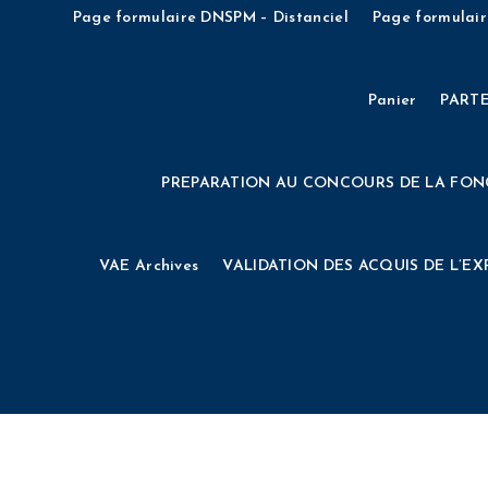
INSCRIPTIONS
INSCRIPTIONS AUX CONCOU
Page formulaire DNSPM – Distanciel
Page formulair
INSCRIPTIONS AUX CONCOURS D’ENTR
Panier
PART
INSCRIPTIONS CONCOURS D’ENTREE 2021 – Sessi
PREPARATION AU CONCOURS DE LA FON
Institut d’Ensei
VAE Archives
VALIDATION DES ACQUIS DE L’EX
MECENAT Page atterrissage roulette
Niveaux d’adhé