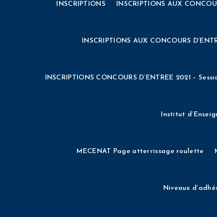
INSCRIPTIONS
INSCRIPTIONS AUX CONCOU
PARTENAIRES
Partir à l’étranger
PREPARATION A L’
Public Individual Page
S’INSCRIRE
TAX
INSCRIPTIONS AUX CONCOURS D’ENTR
Calculer et verser les 13% du solde
INSCRIPTIONS CONCOURS D’ENTREE 2021 – Sessi
DE – DIPLÔME D’ÉTAT DE PROFESS
Institut d’Ensei
DIPLÔME D’ÉTAT DE PROFESSEUR DE MUSIQUE (DE
MECENAT Page atterrissage roulette
ESPACE EXTRANET
FORMATIONS / I
Niveaux d’adhé