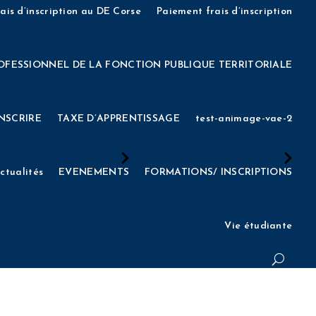
EE 2022
INSCRIPTIONS AUX CONCOURS D’ENTREE 2023
ais d’inscription au DE Corse
Paiement frais d’inscription
cienne)
INSCRIPTIONS AUX CONCOURS D’ENTREE 2026
OFESSIONNEL DE LA FONCTION PUBLIQUE TERRITORIALE
1
INSCRIPTIONS CONCOURS DNSPM 2021
INSTANCES
INSCRIRE
TAXE D’APPRENTISSAGE
test-animage-vae-2
ISSEMENT
L’IESM RECRUTE
LES EQUIPES
MECENAT
ctualités
EVENEMENTS
FORMATIONS/ INSCRIPTIONS
LES
Mon compte
MON COMPTE
Mot de passe oublié
Vie étudiante
Page formulaire DE – Présentiel
Page formulaire DNSPM