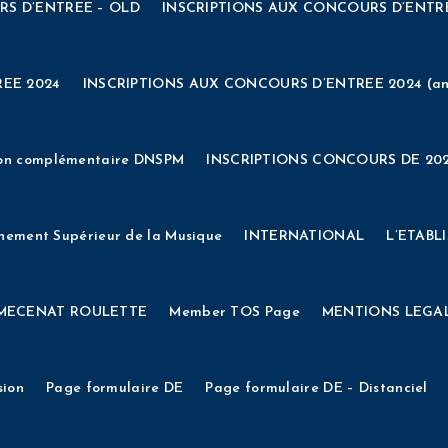
RS D’ENTREE – OLD
INSCRIPTIONS AUX CONCOURS D’ENTR
EXAMEN PROFESSIONNEL DE LA FONCTION PUBLIQUE TERRITORIALE
PR
Vie étudiante
Vierge
Actualités
EV
E D’APPRENTISSAGE
test-animage-vae-2
VAE Archives
Accueil
ACTUALITES
Admissions
Agenda
Archives VA
EE 2024
INSCRIPTIONS AUX CONCOURS D’ENTREE 2024 (an
Vie étudiante
Vierge
Actualités
EV
 de ma taxe d’apprentissage 2021
CONNEXION
CONSEIL D’
on complémentaire DNSPM
INSCRIPTIONS CONCOURS DE 202
EUR DE MUSIQUES ET CHANTS TRADITIONNELS DE CORSE ET 
gnement Supérieur de la Musique
INTERNATIONAL
L’ETABL
)
DIPLÔME NATIONAL SUPERIEUR PROFESSIONNEL DE MUSI
MECENAT ROULETTE
Member TOS Page
MENTIONS LEGA
NSCRIPTIONS
Formulaire
Formulaire
Formulaire Devis VA
sion
Page formulaire DE
Page formulaire DE – Distanciel