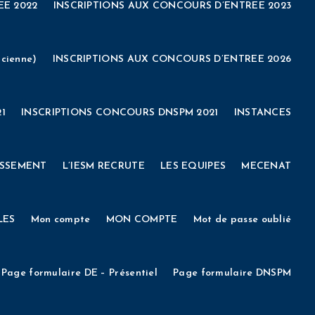
EE 2022
INSCRIPTIONS AUX CONCOURS D’ENTREE 2023
EPARATION AU CONCOURS DE LA FONCTION PUBLIQUE TERRITORIALE
ENEMENTS
FORMATIONS/ INSCRIPTIONS
Vie étudiante
VALIDATION DES ACQUIS DE L’EXPÉRIENCE (VAE)
Venir à l’IESM
E
ASSEMBLEE GENERALE
Bourses d’études
Boutique
cienne)
INSCRIPTIONS AUX CONCOURS D’ENTREE 2026
ENEMENTS
FORMATIONS/ INSCRIPTIONS
Vie étudiante
ADMINISTRATION
CONTACT
Cookie Policy
COVID-19
1
INSCRIPTIONS CONCOURS DNSPM 2021
INSTANCES
MÉDITERRANÉE
Deconnexion
DEMANDE D’INSCRIPTION
ISSEMENT
L’IESM RECRUTE
LES EQUIPES
MECENAT
CIEN (DNSPM)
DOCS / FAQ
ESPACE ADMINISTRATION
LES
Mon compte
MON COMPTE
Mot de passe oublié
E
Formulaire taxe d’apprentissage 2021
Ils témoignent
Page formulaire DE – Présentiel
Page formulaire DNSPM