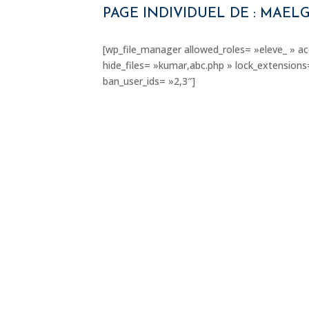
PAGE INDIVIDUEL DE : MAEL
[wp_file_manager allowed_roles= »eleve_ » ac
hide_files= »kumar,abc.php » lock_extension
ban_user_ids= »2,3″]