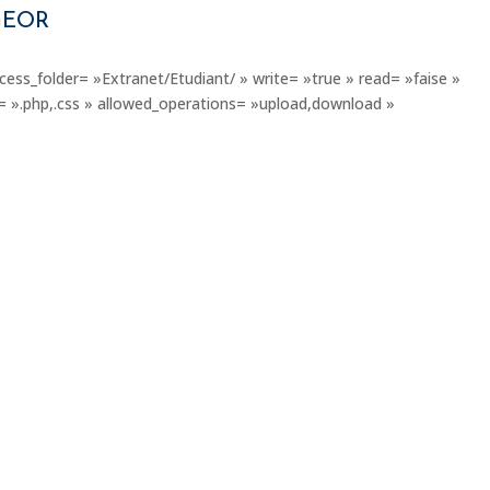
GEOR
cess_folder= »Extranet/Etudiant/ » write= »true » read= »faise »
s= ».php,.css » allowed_operations= »upload,download »