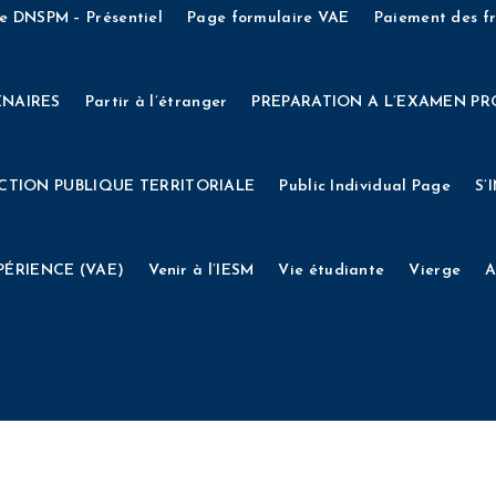
RS D’ENTREE – OLD
INSCRIPTIONS AUX CONCOURS D’ENTR
e DNSPM – Présentiel
Page formulaire VAE
Paiement des fr
EE 2024
INSCRIPTIONS AUX CONCOURS D’ENTREE 2024 (an
ENAIRES
Partir à l’étranger
PREPARATION A L’EXAMEN PR
on complémentaire DNSPM
INSCRIPTIONS CONCOURS DE 202
CTION PUBLIQUE TERRITORIALE
Public Individual Page
S’
gnement Supérieur de la Musique
INTERNATIONAL
L’ETABL
PÉRIENCE (VAE)
Venir à l’IESM
Vie étudiante
Vierge
A
MECENAT ROULETTE
Member TOS Page
MENTIONS LEGA
sion
Page formulaire DE
Page formulaire DE – Distanciel