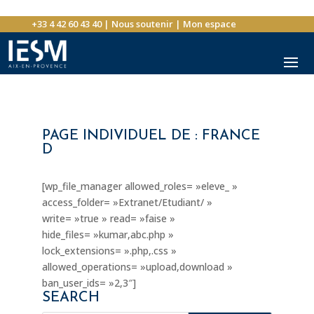
+33 4 42 60 43 40
|
Nous soutenir
|
Mon espace
PAGE INDIVIDUEL DE : FRANCE
D
[wp_file_manager allowed_roles= »eleve_ »
access_folder= »Extranet/Etudiant/ »
write= »true » read= »faise »
hide_files= »kumar,abc.php »
lock_extensions= ».php,.css »
allowed_operations= »upload,download »
ban_user_ids= »2,3″]
SEARCH