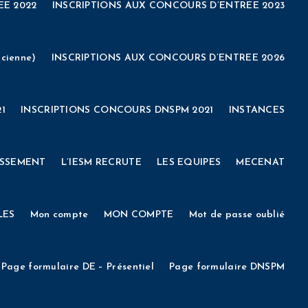
EE 2022
INSCRIPTIONS AUX CONCOURS D’ENTREE 2023
EPARATION AU CONCOURS DE LA FONCTION PUBLIQUE TERRITORIALE
ENEMENTS
FORMATIONS/ INSCRIPTIONS
Vie étudiante
VALIDATION DES ACQUIS DE L’EXPÉRIENCE (VAE)
Venir à l’IESM
E
ASSEMBLEE GENERALE
Bourses d’études
Boutique
cienne)
INSCRIPTIONS AUX CONCOURS D’ENTREE 2026
ENEMENTS
FORMATIONS/ INSCRIPTIONS
Vie étudiante
ADMINISTRATION
CONTACT
Cookie Policy
COVID-19
1
INSCRIPTIONS CONCOURS DNSPM 2021
INSTANCES
MÉDITERRANÉE
Deconnexion
DEMANDE D’INSCRIPTION
ISSEMENT
L’IESM RECRUTE
LES EQUIPES
MECENAT
CIEN (DNSPM)
DOCS / FAQ
ESPACE ADMINISTRATION
LES
Mon compte
MON COMPTE
Mot de passe oublié
E
Formulaire taxe d’apprentissage 2021
Ils témoignent
Page formulaire DE – Présentiel
Page formulaire DNSPM