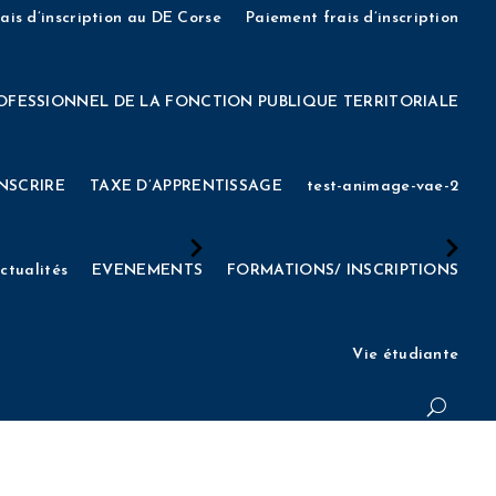
EE 2022
INSCRIPTIONS AUX CONCOURS D’ENTREE 2023
ais d’inscription au DE Corse
Paiement frais d’inscription
cienne)
INSCRIPTIONS AUX CONCOURS D’ENTREE 2026
OFESSIONNEL DE LA FONCTION PUBLIQUE TERRITORIALE
1
INSCRIPTIONS CONCOURS DNSPM 2021
INSTANCES
INSCRIRE
TAXE D’APPRENTISSAGE
test-animage-vae-2
ISSEMENT
L’IESM RECRUTE
LES EQUIPES
MECENAT
ctualités
EVENEMENTS
FORMATIONS/ INSCRIPTIONS
LES
Mon compte
MON COMPTE
Mot de passe oublié
Vie étudiante
Page formulaire DE – Présentiel
Page formulaire DNSPM