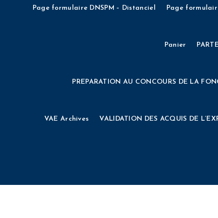
INSCRIPTIONS
INSCRIPTIONS AUX CONCOU
Page formulaire DNSPM – Distanciel
Page formulair
INSCRIPTIONS AUX CONCOURS D’ENTR
Panier
PART
INSCRIPTIONS CONCOURS D’ENTREE 2021 – Sessi
PREPARATION AU CONCOURS DE LA FON
Institut d’Ensei
VAE Archives
VALIDATION DES ACQUIS DE L’EX
MECENAT Page atterrissage roulette
Niveaux d’adhé