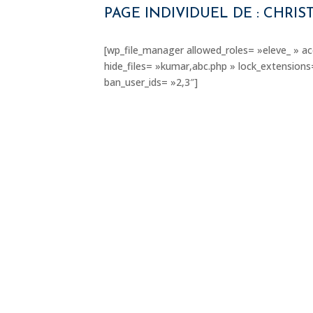
PAGE INDIVIDUEL DE : CHRI
[wp_file_manager allowed_roles= »eleve_ » ac
hide_files= »kumar,abc.php » lock_extension
ban_user_ids= »2,3″]