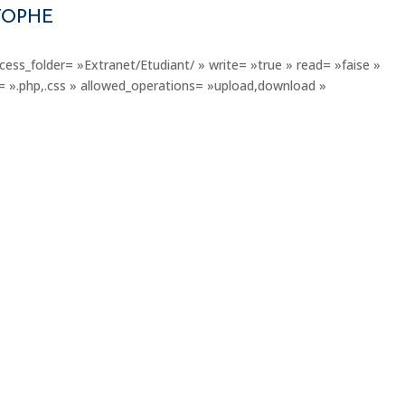
STOPHE
cess_folder= »Extranet/Etudiant/ » write= »true » read= »faise »
s= ».php,.css » allowed_operations= »upload,download »