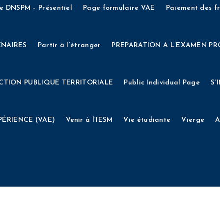
RS D’ENTREE – OLD
INSCRIPTIONS AUX CONCOURS D’ENTR
e DNSPM – Présentiel
Page formulaire VAE
Paiement des fr
EE 2024
INSCRIPTIONS AUX CONCOURS D’ENTREE 2024 (an
ENAIRES
Partir à l’étranger
PREPARATION A L’EXAMEN PR
on complémentaire DNSPM
INSCRIPTIONS CONCOURS DE 202
CTION PUBLIQUE TERRITORIALE
Public Individual Page
S’
gnement Supérieur de la Musique
INTERNATIONAL
L’ETABL
PÉRIENCE (VAE)
Venir à l’IESM
Vie étudiante
Vierge
A
MECENAT ROULETTE
Member TOS Page
MENTIONS LEGA
sion
Page formulaire DE
Page formulaire DE – Distanciel