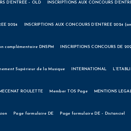
RS D’ENTREE – OLD
INSCRIPTIONS AUX CONCOURS D’ENTR
EXAMEN PROFESSIONNEL DE LA FONCTION PUBLIQUE TERRITORIALE
PR
Vie étudiante
Vierge
Actualités
EV
E D’APPRENTISSAGE
test-animage-vae-2
VAE Archives
Accueil
ACTUALITES
Admissions
Agenda
Archives VA
EE 2024
INSCRIPTIONS AUX CONCOURS D’ENTREE 2024 (an
Vie étudiante
Vierge
Actualités
EV
 de ma taxe d’apprentissage 2021
CONNEXION
CONSEIL D’
on complémentaire DNSPM
INSCRIPTIONS CONCOURS DE 202
EUR DE MUSIQUES ET CHANTS TRADITIONNELS DE CORSE ET 
gnement Supérieur de la Musique
INTERNATIONAL
L’ETABL
)
DIPLÔME NATIONAL SUPERIEUR PROFESSIONNEL DE MUSI
MECENAT ROULETTE
Member TOS Page
MENTIONS LEGA
NSCRIPTIONS
Formulaire
Formulaire
Formulaire Devis VA
sion
Page formulaire DE
Page formulaire DE – Distanciel