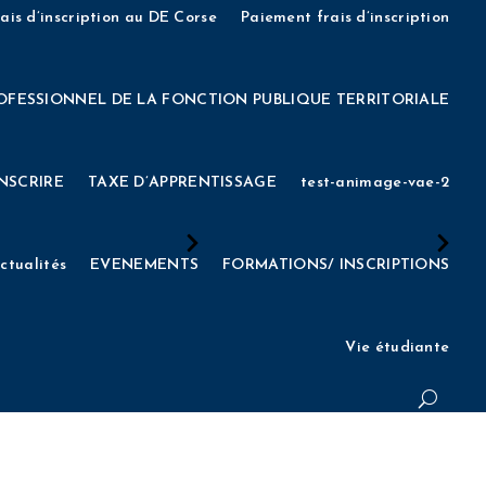
EE 2022
INSCRIPTIONS AUX CONCOURS D’ENTREE 2023
ais d’inscription au DE Corse
Paiement frais d’inscription
cienne)
INSCRIPTIONS AUX CONCOURS D’ENTREE 2026
OFESSIONNEL DE LA FONCTION PUBLIQUE TERRITORIALE
1
INSCRIPTIONS CONCOURS DNSPM 2021
INSTANCES
INSCRIRE
TAXE D’APPRENTISSAGE
test-animage-vae-2
ISSEMENT
L’IESM RECRUTE
LES EQUIPES
MECENAT
ctualités
EVENEMENTS
FORMATIONS/ INSCRIPTIONS
LES
Mon compte
MON COMPTE
Mot de passe oublié
Vie étudiante
Page formulaire DE – Présentiel
Page formulaire DNSPM