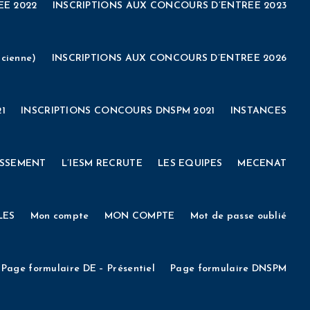
EE 2022
INSCRIPTIONS AUX CONCOURS D’ENTREE 2023
EPARATION AU CONCOURS DE LA FONCTION PUBLIQUE TERRITORIALE
ENEMENTS
FORMATIONS/ INSCRIPTIONS
Vie étudiante
VALIDATION DES ACQUIS DE L’EXPÉRIENCE (VAE)
Venir à l’IESM
E
ASSEMBLEE GENERALE
Bourses d’études
Boutique
cienne)
INSCRIPTIONS AUX CONCOURS D’ENTREE 2026
ENEMENTS
FORMATIONS/ INSCRIPTIONS
Vie étudiante
ADMINISTRATION
CONTACT
Cookie Policy
COVID-19
1
INSCRIPTIONS CONCOURS DNSPM 2021
INSTANCES
MÉDITERRANÉE
Deconnexion
DEMANDE D’INSCRIPTION
ISSEMENT
L’IESM RECRUTE
LES EQUIPES
MECENAT
CIEN (DNSPM)
DOCS / FAQ
ESPACE ADMINISTRATION
LES
Mon compte
MON COMPTE
Mot de passe oublié
E
Formulaire taxe d’apprentissage 2021
Ils témoignent
Page formulaire DE – Présentiel
Page formulaire DNSPM