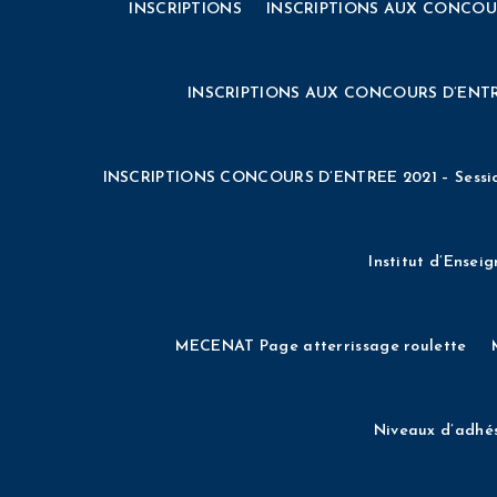
INSCRIPTIONS
INSCRIPTIONS AUX CONCOU
PARTENAIRES
Partir à l’étranger
PREPARATION A L’
Public Individual Page
S’INSCRIRE
TAX
INSCRIPTIONS AUX CONCOURS D’ENTR
Calculer et verser les 13% du solde
INSCRIPTIONS CONCOURS D’ENTREE 2021 – Sessi
DE – DIPLÔME D’ÉTAT DE PROFESS
Institut d’Ensei
DIPLÔME D’ÉTAT DE PROFESSEUR DE MUSIQUE (DE
MECENAT Page atterrissage roulette
ESPACE EXTRANET
FORMATIONS / I
Niveaux d’adhé