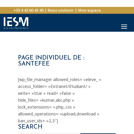
+33 4 42 60 43 40
|
Nous soutenir
|
Mon espace
PAGE INDIVIDUEL DE :
SANTEFEE
[wp_file_manager allowed_roles= »eleve_ »
access_folder= »Extranet/Etudiant/ »
write= »true » read= »faise »
hide_files= »kumar,abc.php »
lock_extensions= ».php,.css »
allowed_operations= »upload,download »
ban_user_ids= »2,3″]
SEARCH