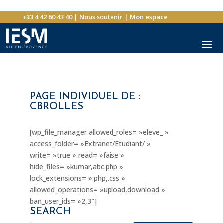
+33 4 42 60 43 40
|
Nous soutenir
|
Mon espace
PAGE INDIVIDUEL DE :
CBROLLES
[wp_file_manager allowed_roles= »eleve_ »
access_folder= »Extranet/Etudiant/ »
write= »true » read= »faise »
hide_files= »kumar,abc.php »
lock_extensions= ».php,.css »
allowed_operations= »upload,download »
ban_user_ids= »2,3″]
SEARCH