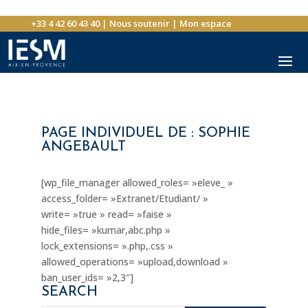
+33 4 42 60 43 40
|
Nous soutenir
|
Mon espace
PAGE INDIVIDUEL DE : SOPHIE
ANGEBAULT
[wp_file_manager allowed_roles= »eleve_ »
access_folder= »Extranet/Etudiant/ »
write= »true » read= »faise »
hide_files= »kumar,abc.php »
lock_extensions= ».php,.css »
allowed_operations= »upload,download »
ban_user_ids= »2,3″]
SEARCH